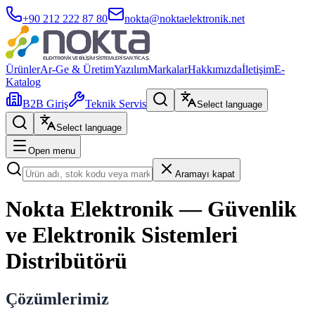
+90 212 222 87 80
nokta@noktaelektronik.net
Ürünler
Ar-Ge & Üretim
Yazılım
Markalar
Hakkımızda
İletişim
E-
Katalog
B2B Giriş
Teknik Servis
Select language
Select language
Open menu
Aramayı kapat
Nokta Elektronik — Güvenlik
ve Elektronik Sistemleri
Distribütörü
Çözümlerimiz